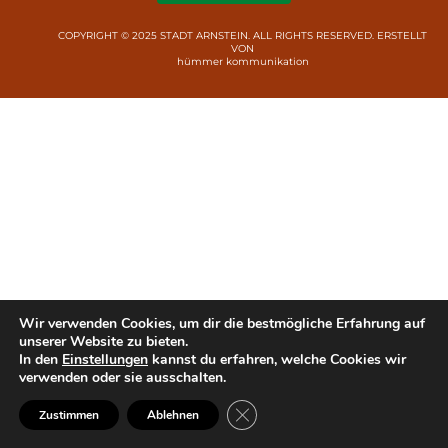
COPYRIGHT © 2025 STADT ARNSTEIN. ALL RIGHTS RESERVED. ERSTELLT
VON
hümmer kommunikation
Wir verwenden Cookies, um dir die bestmögliche Erfahrung auf
unserer Website zu bieten.
In den
Einstellungen
kannst du erfahren, welche Cookies wir
verwenden oder sie ausschalten.
GDPR Cookie-Banner schließen
Zustimmen
Ablehnen